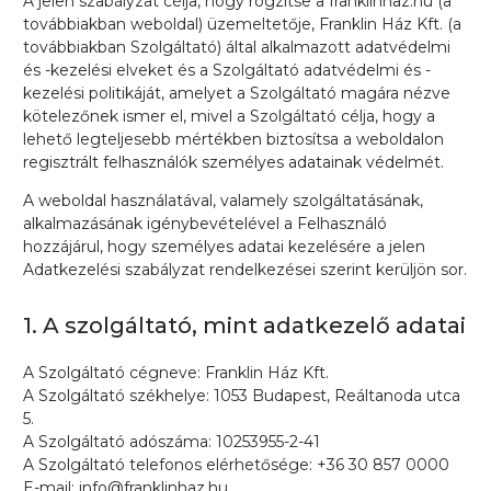
A jelen szabályzat célja, hogy rögzítse a franklinhaz.hu (a
továbbiakban weboldal) üzemeltetője, Franklin Ház Kft. (a
továbbiakban Szolgáltató) által alkalmazott adatvédelmi
és -kezelési elveket és a Szolgáltató adatvédelmi és -
kezelési politikáját, amelyet a Szolgáltató magára nézve
kötelezőnek ismer el, mivel a Szolgáltató célja, hogy a
lehető legteljesebb mértékben biztosítsa a weboldalon
regisztrált felhasználók személyes adatainak védelmét.
A weboldal használatával, valamely szolgáltatásának,
alkalmazásának igénybevételével a Felhasználó
hozzájárul, hogy személyes adatai kezelésére a jelen
Adatkezelési szabályzat rendelkezései szerint kerüljön sor.
1. A szolgáltató, mint adatkezelő adatai
A Szolgáltató cégneve: Franklin Ház Kft.
A Szolgáltató székhelye: 1053 Budapest, Reáltanoda utca
5.
A Szolgáltató adószáma: 10253955-2-41
A Szolgáltató telefonos elérhetősége: +36 30 857 0000
E-mail: info@franklinhaz.hu