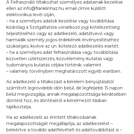
A Felhasználó tiltakozhat személyes adatainak kezelése
ellen az info@franklinhaz.hu email címre küldött
elektronikus levél útján,
– ha a személyes adatok kezelése vagy továbbítása
kizárólag a Szolgáltatóra vonatkozó jogi kötelezettség
teljesítéséhez vagy az adatkezelő, adatátvevő vagy
harmadik személy jogos érdekének érvényesítéséhez
szükséges, kivéve az ún. kötelező adatkezelés esetét;
– ha a személyes adat felhasználása vagy továbbítása
közvetlen üzletszerzés, közvélemény-kutatás vagy
tudományos kutatás céljára történik; valamint
– valamely törvényben meghatározott egyéb esetben.
Az adatkezelő a tiltakozást a kérelem benyújtásától
számított legrövidebb időn belül, de legfeljebb 15 napon
belül megvizsgálja, annak megalapozottsága kérdésében
döntést hoz, és döntéséről a kérelmezőt írásban
tájékoztatja.
Ha az adatkezelő az érintett tiltakozásának
megalapozottságát megállapítja, az adatkezelést –
beleértve a további adatfelvételt és adattovábbítást is –