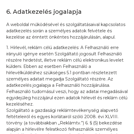
6. Adatkezelés jogalapja
A weboldal működésével és szolgáltatásaival kapcsolatos
adatkezelés során a személyes adatok felvétele és
kezelése az érintett önkéntes hozzájárulásán, alapul.
1. Hírlevél, reklám célú adatkezelés: A Felhasználó erre
irányuló igénye esetén Szolgáltató jogosult Felhasználó
részére hirdetést, illetve reklám célú elektronikus levelet
küldeni. Ebben az esetben Felhasználó a
hírlevélküldéshez szükséges 5.1 pontban részletezett
személyes adatait megadja Szolgáltató részére. Az
adatkezelés jogalapja a Felhasználó hozzájárulása.
Felhasználó tudomásul veszi, hogy az adatai megadásával
egyidejűleg hozzájárul ezen adatok hírlevél és reklám célú
kezeléséhez.
Szolgáltató a gazdasági reklámtevékenység alapvető
feltételeiről és egyes korlátairól szóló 2008. évi XLVIII.
törvény (a továbbiakban „Reklámtv.”) 6. § (5) bekezdése
alapján a hírlevélre feliratkozó felhasználók személyes