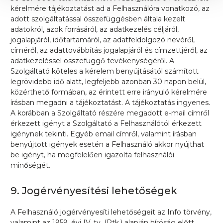
kérelmére tájékoztatást ad a Felhasználóra vonatkozó, az
adott szolgáltatással összefüggésben általa kezelt
adatokról, azok forrásáról, az adatkezelés céljáról,
jogalapjáról, időtartamáról, az adatfeldolgozó nevéről,
címéről, az adattovábbítás jogalapjáról és címzettjéről, az
adatkezeléssel összefüggő tevékenységéről. A
Szolgáltató köteles a kérelem benyújtásától számított
legrövidebb idő alatt, legfeljebb azonban 30 napon belül,
közérthető formában, az érintett erre irányuló kérelmére
írásban megadni a tájékoztatást. A tájékoztatás ingyenes.
A korábban a Szolgáltató részére megadott e-mail címről
érkezett igényt a Szolgáltató a Felhasználótól érkezett
igénynek tekinti. Egyéb email címről, valamint írásban
benyújtott igények esetén a Felhasználó akkor nyújthat
be igényt, ha megfelelően igazolta felhasználói
minőségét.
9. Jogérvényesítési lehetőségek
A Felhasználó jogérvényesíti lehetőségeit az Info törvény,
valamint az 1959. évi IV. tv. (Ptk.) alapján bíróság előtt