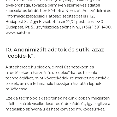
gyakorolhatja, továbbá bármilyen személyes adattal
kapcsolatos kérdésben kérheti a Nemzeti Adatvédelmi és
Információszabadság Hatóság segítségét is (1125
Budapest Szilágyi Erzsébet fasor 22/C, postacím: 1530
Budapest, Pf. 5., ugyfelszolgalat@naih.hu, (+36) 1 391 1400,
www.naih.hu).
10. Anonimizált adatok és sütik, azaz
“cookie-k”.
A
stepherceg.hu
oldalon, e-mail üzenetekben és
hirdetésekben használ ú.n. “cookie”-kat és hasonló
technológiákat, mint követőkódok, re-marketing címkék,
pixelek, amik a felhasználó hozzájárulása után lépnek
működésbe.
Ezek a technológiák segítenek nekünk jobban megérteni
a felhasználók viselkedését és érdeklődését, így segítve a
magasabb színvonalú és hatékonyabb működésünket.