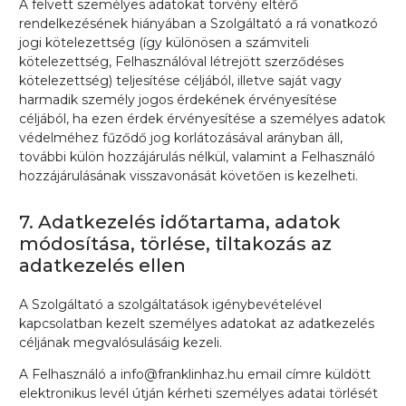
A felvett személyes adatokat törvény eltérő
rendelkezésének hiányában a Szolgáltató a rá vonatkozó
jogi kötelezettség (így különösen a számviteli
kötelezettség, Felhasználóval létrejött szerződéses
kötelezettség) teljesítése céljából, illetve saját vagy
harmadik személy jogos érdekének érvényesítése
céljából, ha ezen érdek érvényesítése a személyes adatok
védelméhez fűződő jog korlátozásával arányban áll,
további külön hozzájárulás nélkül, valamint a Felhasználó
hozzájárulásának visszavonását követően is kezelheti.
7. Adatkezelés időtartama, adatok
módosítása, törlése, tiltakozás az
adatkezelés ellen
A Szolgáltató a szolgáltatások igénybevételével
kapcsolatban kezelt személyes adatokat az adatkezelés
céljának megvalósulásáig kezeli.
A Felhasználó a info@franklinhaz.hu email címre küldött
elektronikus levél útján kérheti személyes adatai törlését