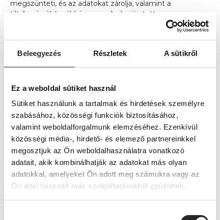
megszünteti, és az adatokat zárolja, valamint a
tiltakozásról, továbbá az annak alapján tett
intézkedésekről értesíti mindazokat, akik részére a
tiltakozással érintett személyes adatot korábban
továbbította, és akik kötelesek intézkedni a tiltakozási jog
Beleegyezés
Részletek
A sütikről
érvényesítése érdekében.
Ha az érintett az adatkezelő meghozott döntésével nem
ért egyet, illetve ha az adatkezelő a 15 napos határidőt
Ez a weboldal sütiket használ
elmulasztja, az érintett – a döntés közlésétől, illetve a
határidő utolsó napjától számított 30 napon belül
Sütiket használunk a tartalmak és hirdetések személyre
bírósághoz fordulhat. A bíróság soron kívül jár el.
szabásához, közösségi funkciók biztosításához,
valamint weboldalforgalmunk elemzéséhez. Ezenkívül
Ha az adatátvevő jogának érvényesítéséhez szükséges
közösségi média-, hirdető- és elemező partnereinkkel
adatokat az érintett tiltakozása miatt nem kapja meg, az
megosztjuk az Ön weboldalhasználatra vonatkozó
értesítés közlésétől számított 15 napon belül, az
adatokhoz való hozzájutás érdekében bírósághoz
adatait, akik kombinálhatják az adatokat más olyan
fordulhat az adatkezelő ellen. Az adatkezelő az érintettet
adatokkal, amelyeket Ön adott meg számukra vagy az
is perbe hívhatja.
Ön által használt más szolgáltatásokból gyűjtöttek.
Ha az adatkezelő az értesítést elmulasztja, az adatátvevő
felvilágosítást kérhet az adatátadás meghiúsulásával
Hozzájárulás