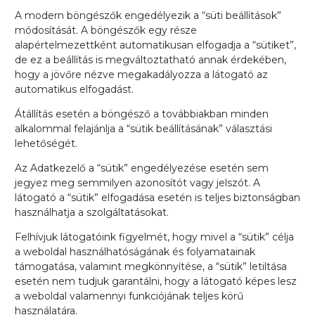
A modern böngészők engedélyezik a “süti beállítások”
módosítását. A böngészők egy része
alapértelmezettként automatikusan elfogadja a “sütiket”,
de ez a beállítás is megváltoztatható annak érdekében,
hogy a jövőre nézve megakadályozza a látogató az
automatikus elfogadást.
Átállítás esetén a böngésző a továbbiakban minden
alkalommal felajánlja a “sütik beállításának” választási
lehetőségét.
Az Adatkezelő a “sütik” engedélyezése esetén sem
jegyez meg semmilyen azonosítót vagy jelszót. A
látogató a “sütik” elfogadása esetén is teljes biztonságban
használhatja a szolgáltatásokat.
Felhívjuk látogatóink figyelmét, hogy mivel a “sütik” célja
a weboldal használhatóságának és folyamatainak
támogatása, valamint megkönnyítése, a “sütik” letiltása
esetén nem tudjuk garantálni, hogy a látogató képes lesz
a weboldal valamennyi funkciójának teljes körű
használatára.