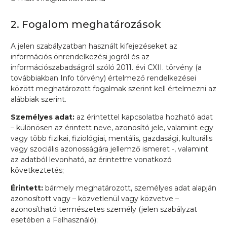
2. Fogalom meghatározások
A jelen szabályzatban használt kifejezéseket az
információs önrendelkezési jogról és az
információszabadságról szóló 2011. évi CXII. törvény (a
továbbiakban Info törvény) értelmező rendelkezései
között meghatározott fogalmak szerint kell értelmezni az
alábbiak szerint.
Személyes adat:
az érintettel kapcsolatba hozható adat
– különösen az érintett neve, azonosító jele, valamint egy
vagy több fizikai, fiziológiai, mentális, gazdasági, kulturális
vagy szociális azonosságára jellemző ismeret -, valamint
az adatból levonható, az érintettre vonatkozó
következtetés;
Érintett:
bármely meghatározott, személyes adat alapján
azonosított vagy – közvetlenül vagy közvetve –
azonosítható természetes személy (jelen szabályzat
esetében a Felhasználó);