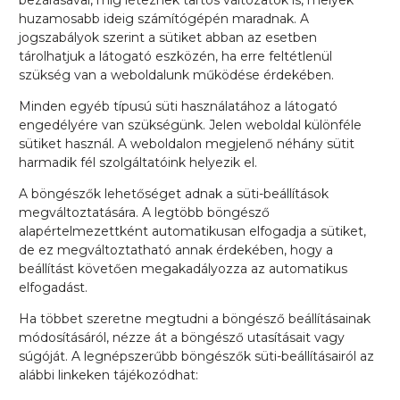
bezárásával, míg léteznek tartós változatok is, melyek
huzamosabb ideig számítógépén maradnak. A
jogszabályok szerint a sütiket abban az esetben
tárolhatjuk a látogató eszközén, ha erre feltétlenül
szükség van a weboldalunk működése érdekében.
Minden egyéb típusú süti használatához a látogató
engedélyére van szükségünk. Jelen weboldal különféle
sütiket használ. A weboldalon megjelenő néhány sütit
harmadik fél szolgáltatóink helyezik el.
A böngészők lehetőséget adnak a süti-beállítások
megváltoztatására. A legtöbb böngésző
alapértelmezettként automatikusan elfogadja a sütiket,
de ez megváltoztatható annak érdekében, hogy a
beállítást követően megakadályozza az automatikus
elfogadást.
Ha többet szeretne megtudni a böngésző beállításainak
módosításáról, nézze át a böngésző utasításait vagy
súgóját. A legnépszerűbb böngészők süti-beállításairól az
alábbi linkeken tájékozódhat: