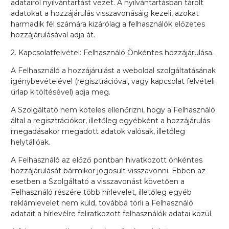
adatairól nyilvántartást vezet. A nyilvántartásban tárolt
adatokat a hozzájárulás visszavonásáig kezeli, azokat
harmadik fél számára kizárólag a felhasználók előzetes
hozzájárulásával adja át.
2. Kapcsolatfelvétel: Felhasználó Önkéntes hozzájárulása.
A Felhasználó a hozzájárulást a weboldal szolgáltatásának
igénybevételével (regisztrációval, vagy kapcsolat felvételi
űrlap kitöltésével) adja meg.
A Szolgáltató nem köteles ellenőrizni, hogy a Felhasználó
által a regisztrációkor, illetőleg egyébként a hozzájárulás
megadásakor megadott adatok valósak, illetőleg
helytállóak.
A Felhasználó az előző pontban hivatkozott önkéntes
hozzájárulását bármikor jogosult visszavonni. Ebben az
esetben a Szolgáltató a visszavonást követően a
Felhasználó részére több hírlevelet, illetőleg egyéb
reklámlevelet nem küld, továbbá törli a Felhasználó
adatait a hírlevélre feliratkozott felhasználók adatai közül.