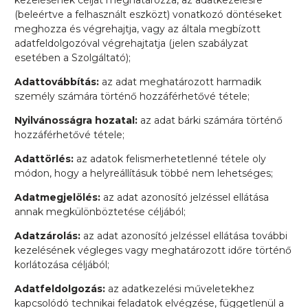
kezelésének célját meghatározza, az adatkezelésre
(beleértve a felhasznált eszközt) vonatkozó döntéseket
meghozza és végrehajtja, vagy az általa megbízott
adatfeldolgozóval végrehajtatja (jelen szabályzat
esetében a Szolgáltató);
Adattovábbítás:
az adat meghatározott harmadik
személy számára történő hozzáférhetővé tétele;
Nyilvánosságra hozatal:
az adat bárki számára történő
hozzáférhetővé tétele;
Adattörlés:
az adatok felismerhetetlenné tétele oly
módon, hogy a helyreállításuk többé nem lehetséges;
Adatmegjelölés:
az adat azonosító jelzéssel ellátása
annak megkülönböztetése céljából;
Adatzárolás:
az adat azonosító jelzéssel ellátása további
kezelésének végleges vagy meghatározott időre történő
korlátozása céljából;
Adatfeldolgozás:
az adatkezelési műveletekhez
kapcsolódó technikai feladatok elvégzése, függetlenül a