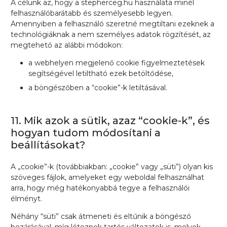
A célunk az, hogy a
stepherceg.hu
használata minél
felhasználóbarátabb és személyesebb legyen.
Amennyiben a felhasználó szeretné megtiltani ezeknek a
technológiáknak a nem személyes adatok rögzítését, az
megtehető az alábbi módokon:
a webhelyen megjelenő cookie figyelmeztetések
segítségével letiltható ezek betöltődése,
a böngészőben a “cookie”-k letiltásával.
11. Mik azok a sütik, azaz “cookie-k”, és
hogyan tudom módosítani a
beállításokat?
A „cookie”-k (továbbiakban: „cookie” vagy „süti”) olyan kis
szöveges fájlok, amelyeket egy weboldal felhasználhat
arra, hogy még hatékonyabbá tegye a felhasználói
élményt.
Néhány “süti” csak átmeneti és eltűnik a böngésző