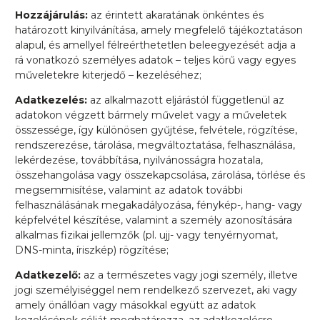
Hozzájárulás:
az érintett akaratának önkéntes és
határozott kinyilvánítása, amely megfelelő tájékoztatáson
alapul, és amellyel félreérthetetlen beleegyezését adja a
rá vonatkozó személyes adatok – teljes körű vagy egyes
műveletekre kiterjedő – kezeléséhez;
Adatkezelés:
az alkalmazott eljárástól függetlenül az
adatokon végzett bármely művelet vagy a műveletek
összessége, így különösen gyűjtése, felvétele, rögzítése,
rendszerezése, tárolása, megváltoztatása, felhasználása,
lekérdezése, továbbítása, nyilvánosságra hozatala,
összehangolása vagy összekapcsolása, zárolása, törlése és
megsemmisítése, valamint az adatok további
felhasználásának megakadályozása, fénykép-, hang- vagy
képfelvétel készítése, valamint a személy azonosítására
alkalmas fizikai jellemzők (pl. ujj- vagy tenyérnyomat,
DNS-minta, íriszkép) rögzítése;
Adatkezelő:
az a természetes vagy jogi személy, illetve
jogi személyiséggel nem rendelkező szervezet, aki vagy
amely önállóan vagy másokkal együtt az adatok