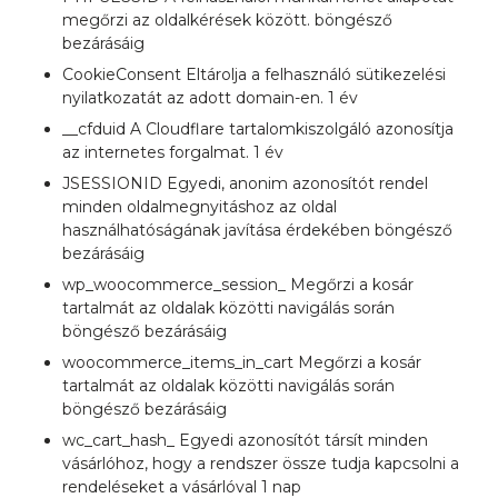
megőrzi az oldalkérések között. böngésző
bezárásáig
CookieConsent Eltárolja a felhasználó sütikezelési
nyilatkozatát az adott domain-en. 1 év
__cfduid A Cloudflare tartalomkiszolgáló azonosítja
az internetes forgalmat. 1 év
JSESSIONID Egyedi, anonim azonosítót rendel
minden oldalmegnyitáshoz az oldal
használhatóságának javítása érdekében böngésző
bezárásáig
wp_woocommerce_session_ Megőrzi a kosár
tartalmát az oldalak közötti navigálás során
böngésző bezárásáig
woocommerce_items_in_cart Megőrzi a kosár
tartalmát az oldalak közötti navigálás során
böngésző bezárásáig
wc_cart_hash_ Egyedi azonosítót társít minden
vásárlóhoz, hogy a rendszer össze tudja kapcsolni a
rendeléseket a vásárlóval 1 nap