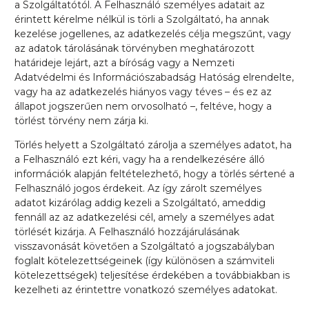
a Szolgáltatótól. A Felhasználó személyes adatait az
érintett kérelme nélkül is törli a Szolgáltató, ha annak
kezelése jogellenes, az adatkezelés célja megszűnt, vagy
az adatok tárolásának törvényben meghatározott
határideje lejárt, azt a bíróság vagy a Nemzeti
Adatvédelmi és Információszabadság Hatóság elrendelte,
vagy ha az adatkezelés hiányos vagy téves – és ez az
állapot jogszerűen nem orvosolható –, feltéve, hogy a
törlést törvény nem zárja ki.
Törlés helyett a Szolgáltató zárolja a személyes adatot, ha
a Felhasználó ezt kéri, vagy ha a rendelkezésére álló
információk alapján feltételezhető, hogy a törlés sértené a
Felhasználó jogos érdekeit. Az így zárolt személyes
adatot kizárólag addig kezeli a Szolgáltató, ameddig
fennáll az az adatkezelési cél, amely a személyes adat
törlését kizárja. A Felhasználó hozzájárulásának
visszavonását követően a Szolgáltató a jogszabályban
foglalt kötelezettségeinek (így különösen a számviteli
kötelezettségek) teljesítése érdekében a továbbiakban is
kezelheti az érintettre vonatkozó személyes adatokat.